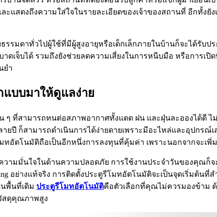
 และแสดงถึงความใส่ใจในรายละเอียดของเจ้าของสถานที่ อีกทั้งย
ธรรมดาทั่วไปผู้ใช้ที่มีผู้สูงอายุหรือเด็กเล็กภายในบ้านก็จะได้รั
รบาดเจ็บได้ รวมถึงยังช่วยลดความเสี่ยงในการหนีบมือ หรือการเปิด
่นยำ
อกแบบมาให้ดูแลง่าย
นิมอื่น ๆ ที่สามารถทนต่อสภาพอากาศทั้งแดด ฝน และฝุ่นละอองได้ดี ไ
ลายปี ก็สามารถดำเนินการได้ง่ายดายเพราะมีอะไหล่และอุปกรณ์เส
ตโนมัติถือเป็นอีกหนึ่งการลงทุนที่คุ้มค่า เพราะนอกจากจะเพิ่มม
พิ่มความมั่นใจในด้านความปลอดภัย การใช้งานประจำวันของคุณก็จ
 อย่างแท้จริง การติดตั้งประตูรีโมทอัตโนมัติจะเป็นจุดเริ่มต้นที่
พื้นที่เดิม
ประตูรีโมทอัตโนมัติ
คือตัวเลือกที่คุณไม่ควรมองข้าม 
้วัสดุคุณภาพสูง