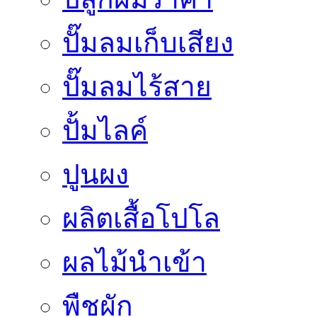
ปั๊มลมเก็บเสียง
ปั๊มลมไร้สาย
ปั้มไลค์
ปูนผง
ผลิตเสื้อโปโล
ผลไม้นำเข้า
พืชผัก