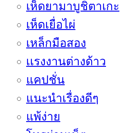
เห็ดยามาบูชิตาเกะ
เห็ดเยื่อไผ่
เหล็กมือสอง
เเรงงานต่างด้าว
แคปชั่น
แนะนำเรื่องดีๆ
แพ้ง่าย