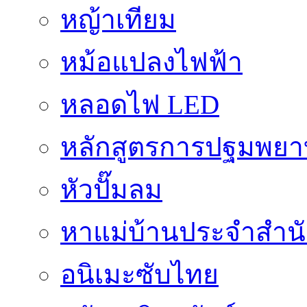
หญ้าเทียม
หม้อแปลงไฟฟ้า
หลอดไฟ LED
หลักสูตรการปฐมพยาบ
หัวปั๊มลม
หาแม่บ้านประจำสำน
อนิเมะซับไทย