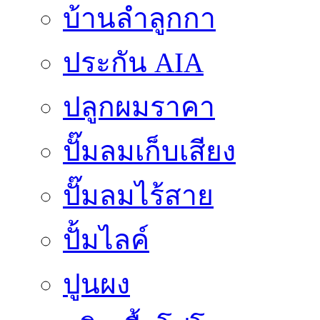
บ้านลำลูกกา
ประกัน AIA
ปลูกผมราคา
ปั๊มลมเก็บเสียง
ปั๊มลมไร้สาย
ปั้มไลค์
ปูนผง