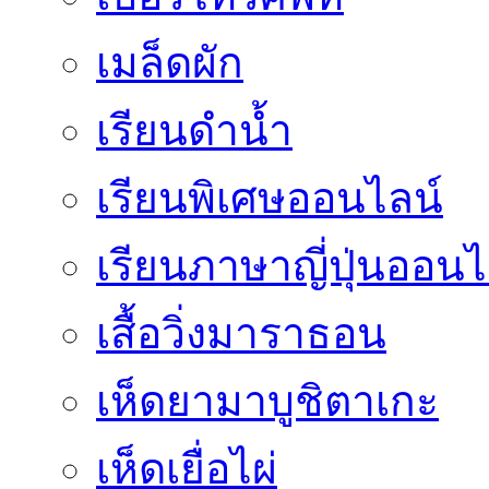
เมล็ดผัก
เรียนดำน้ำ
เรียนพิเศษออนไลน์
เรียนภาษาญี่ปุ่นออนไ
เสื้อวิ่งมาราธอน
เห็ดยามาบูชิตาเกะ
เห็ดเยื่อไผ่