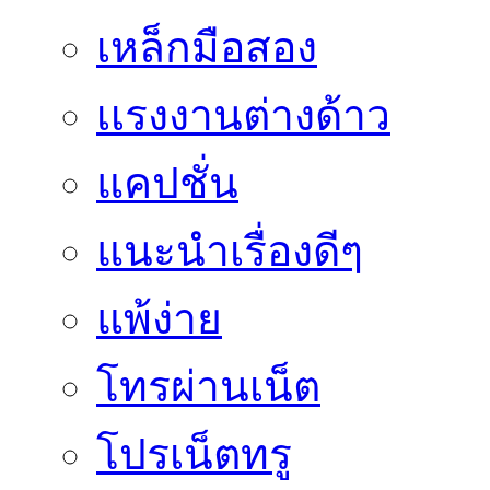
เหล็กมือสอง
เเรงงานต่างด้าว
แคปชั่น
แนะนำเรื่องดีๆ
แพ้ง่าย
โทรผ่านเน็ต
โปรเน็ตทรู