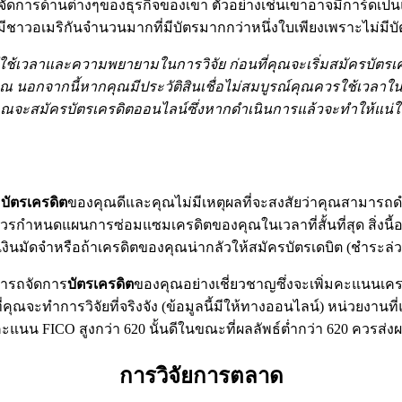
นเพื่อจัดการด้านต่างๆของธุรกิจของเขา ตัวอย่างเช่นเขาอาจมีการ
 แต่มีชาวอเมริกันจำนวนมากที่มีบัตรมากกว่าหนึ่งใบเพียงเพราะไม่
ไม่ได้ใช้เวลาและความพยายามในการวิจัย ก่อนที่คุณจะเริ่มสมัครบัตร
 นอกจากนี้หากคุณมีประวัติสินเชื่อไม่สมบูรณ์คุณควรใช้เวลาใ
อนที่คุณจะสมัครบัตรเครดิตออนไลน์ซึ่งหากดำเนินการแล้วจะทำให้แน
ก
บัตรเครดิต
ของคุณดีและคุณไม่มีเหตุผลที่จะสงสัยว่าคุณสามาร
รกำหนดแผนการซ่อมแซมเครดิตของคุณในเวลาที่สั้นที่สุด สิ่งนี้อ
งินมัดจำหรือถ้าเครดิตของคุณน่ากลัวให้สมัครบัตรเดบิต (ชำระล่ว
มารถจัดการ
บัตรเครดิต
ของคุณอย่างเชี่ยวชาญซึ่งจะเพิ่มคะแนนเคร
ณจะทำการวิจัยที่จริงจัง (ข้อมูลนี้มีให้ทางออนไลน์) หน่วยงาน
แนน FICO สูงกว่า 620 นั้นดีในขณะที่ผลลัพธ์ต่ำกว่า 620 ควรส่งผล
การวิจัยการตลาด