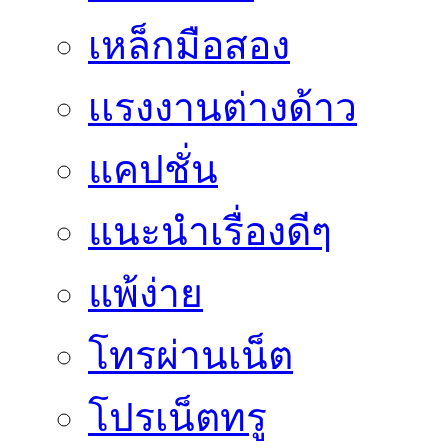
เหล็กมือสอง
เเรงงานต่างด้าว
แคปชั่น
แนะนำเรื่องดีๆ
แพ้ง่าย
โทรผ่านเน็ต
โปรเน็ตทรู