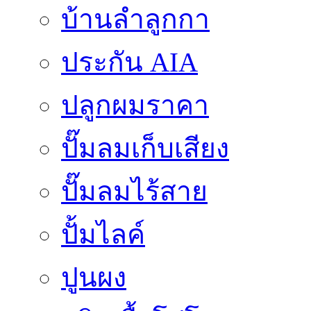
บ้านลำลูกกา
ประกัน AIA
ปลูกผมราคา
ปั๊มลมเก็บเสียง
ปั๊มลมไร้สาย
ปั้มไลค์
ปูนผง