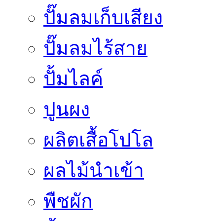
ปั๊มลมเก็บเสียง
ปั๊มลมไร้สาย
ปั้มไลค์
ปูนผง
ผลิตเสื้อโปโล
ผลไม้นำเข้า
พืชผัก