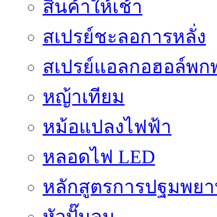
สินค้าให้เช้า
สเปรย์ชะลอการหลั่ง
สเปรย์แอลกอฮอล์พก
หญ้าเทียม
หม้อแปลงไฟฟ้า
หลอดไฟ LED
หลักสูตรการปฐมพยาบ
หัวปั๊มลม