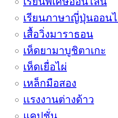
เรียนพิเศษออนไลน์
เรียนภาษาญี่ปุ่นออนไ
เสื้อวิ่งมาราธอน
เห็ดยามาบูชิตาเกะ
เห็ดเยื่อไผ่
เหล็กมือสอง
เเรงงานต่างด้าว
แคปชั่น