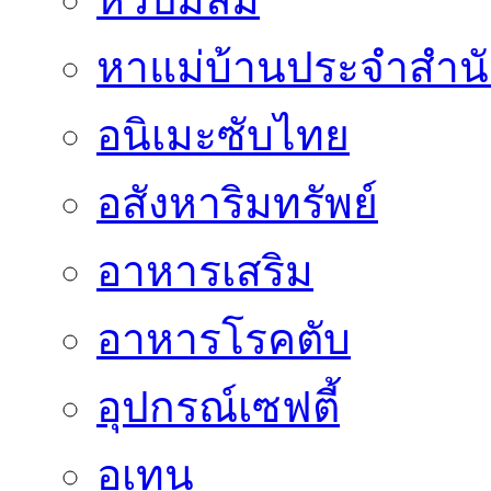
หาแม่บ้านประจำสำน
อนิเมะซับไทย
อสังหาริมทรัพย์
อาหารเสริม
อาหารโรคตับ
อุปกรณ์เซฟตี้
อุเทน