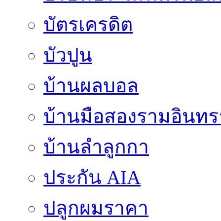
บัตรเครดิต
บัวปูน
บ้านผลบอล
บ้านมือสองรามอินทร
บ้านลำลูกกา
ประกัน AIA
ปลูกผมราคา