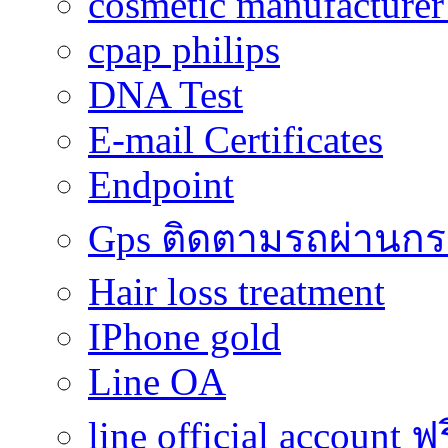
cosmetic manufacturer 
cpap philips
DNA Test
E-mail Certificates
Endpoint
Gps ติดตามรถผ่านก
Hair loss treatment
IPhone gold
Line OA
line official account ฟ