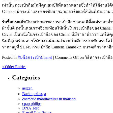
เท่านั้น กระเป๋าถือมักมีคุณสมบัติที่หลากหลายซึ่งทำให้ใช้งานไ
Cambon มีกระเป๋าและช่องซิปมากมาย ฮาร์ดแวร์สีเงินที่สวยงาม
รับซื้อกระเป๋าChanel
ราคาของกระเป๋าถือชาแนลมีตั้งแต่ราคาต่ำ
ผ้าชั้นดี ดังนั้นคุณภาพจึงสะท้อนให้เห็นในกระเป๋าถือของ Chanel
Cavier เป็นหนึ่งในกระเป๋าถือของ Chanel ที่มีราคาต่ำกว่า แต่
นิ่มที่สุดพร้อมสายโซ่ทอง แน่นอนว่าภายในมีการประทับตราโลโก้ช
ราคาอยู่ที่ $1,145 กระเป๋าถือ Camelia Lambskin ขนาดเล็กราคา
Posted in
รับซื้อกระเป๋าChanel
|
Comments Off
on วิธีหากระเป๋าถือ
« Older Entries
Categories
aerzen
Backup ข้อมูล
cosmetic manufacturer in thailand
cpap philips
DNA Test
E-mail Certificates