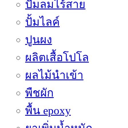
ปั๊มลมไร้สาย
ปั้มไลค์
ปูนผง
ผลิตเสื้อโปโล
ผลไม้นำเข้า
พืชผัก
พื้น epoxy