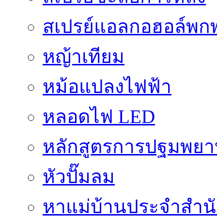
สเปรย์แอลกอฮอล์พก
หญ้าเทียม
หม้อแปลงไฟฟ้า
หลอดไฟ LED
หลักสูตรการปฐมพยาบ
หัวปั๊มลม
หาแม่บ้านประจำสำน